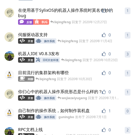
在使用基于SylixOS的机器人操作系统时莫名奇妙的
0
1
bug
liqingfeng
回复于
2020年12月27日
反馈
BUG
伺服驱动器支持
0
1
liqingfeng
回复于
2020年11月4日
开发
操作系统
机器人IDE V0.8.3发布
0
3
liqingfeng
回复于
2020年10月23日
开发
IDE开发环境
目前流行的集群架构有哪些
0
1
liqingfeng
回复于
2020年10月20日
闲聊
你们心中的机器人操作系统形态是什么样的？
0
1
wojiazaiyugang
回复于
2020年7月12日
开发
操作系统
自己制作的操作系统，如何制作装机盘
1
0
guningbo
发布于
2020年7月1日
开发
操作系统
RPC文档上线
0
2