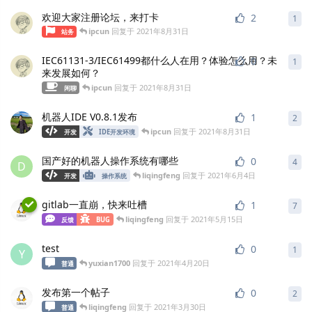
欢迎大家注册论坛，来打卡
2
1
ipcun
回复于
2021年8月31日
站务
IEC61131-3/IEC61499都什么人在用？体验怎么用？未
0
1
来发展如何？
ipcun
回复于
2021年8月31日
闲聊
机器人IDE V0.8.1发布
1
2
ipcun
回复于
2021年8月31日
开发
IDE开发环境
国产好的机器人操作系统有哪些
0
4
D
liqingfeng
回复于
2021年6月4日
开发
操作系统
gitlab一直崩，快来吐槽
1
7
liqingfeng
回复于
2021年5月15日
反馈
BUG
test
0
1
Y
yuxian1700
回复于
2021年4月20日
普通
发布第一个帖子
0
2
liqingfeng
回复于
2021年3月30日
普通